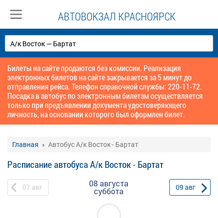
АВТОВОКЗАЛ КРАСНОЯРСК
Билеты на сайте продаются без комиссии. Реализация
электронных билетов на сайте закрывается за 5 минут до
отправления рейса. Телефон справочной службы: 220-11-72.
Посадка в автобус по электронным билетам осуществляется
только при предъявлении документа удостоверяющего
личность, на основании которого был оформлен билет.
Главная
Автобус А/к Восток - Бартат
Расписание автобуса А/к Восток - Бартат
08 августа
07
авг
09
авг
суббота