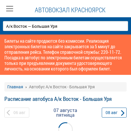
АВТОВОКЗАЛ КРАСНОЯРСК
Билеты на сайте продаются без комиссии. Реализация
электронных билетов на сайте закрывается за 5 минут до
отправления рейса. Телефон справочной службы: 220-11-72.
Посадка в автобус по электронным билетам осуществляется
только при предъявлении документа удостоверяющего
личность, на основании которого был оформлен билет.
Главная
Автобус А/к Восток - Большая Уря
Расписание автобуса А/к Восток - Большая Уря
07 августа
06
авг
08
авг
пятница