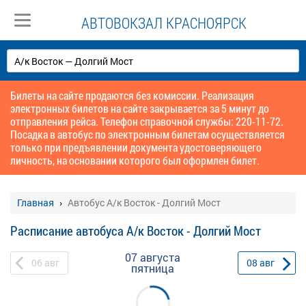
АВТОВОКЗАЛ КРАСНОЯРСК
Билеты на сайте продаются без комиссии. Реализация
электронных билетов на сайте закрывается за 5 минут до
отправления рейса. Телефон справочной службы: 220-11-72.
Посадка в автобус по электронным билетам осуществляется
только при предъявлении документа удостоверяющего
личность, на основании которого был оформлен билет.
Главная
Автобус А/к Восток - Долгий Мост
Расписание автобуса А/к Восток - Долгий Мост
07 августа
06
авг
08
авг
пятница