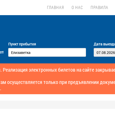
ГЛАВНАЯ
О НАС
ПРАВИЛА
Пункт прибытия
Дата выезд
. Реализация электронных билетов на сайте закрывае
там осуществляется только при предъявлении докуме
.