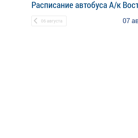
Расписание автобуса А/к Вост
07 а
06
августа