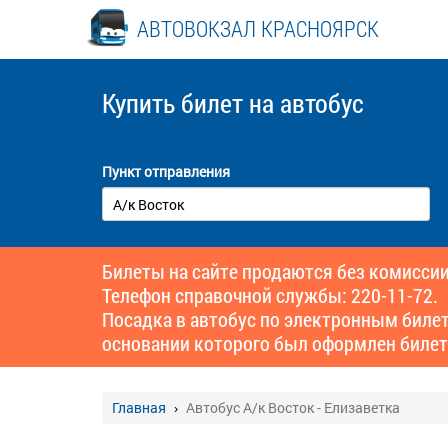
АВТОВОКЗАЛ КРАСНОЯРСК
Купить билет
на автобус
Пункт отправления
Билеты на сайте продаются без комиссии
Телефон справочной службы: 220-11-72.
Посадка в автобус по электронным биле
основании которого был оформлен билет
Главная
Автобус А/к Восток - Елизаветка