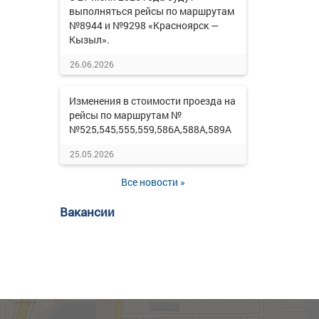
выполняться рейсы по маршрутам
№8944 и №9298 «Красноярск —
Кызыл».
26.06.2026
Изменения в стоимости проезда на
рейсы по маршрутам №
№525,545,555,559,586А,588А,589А
25.05.2026
Все новости »
Вакансии