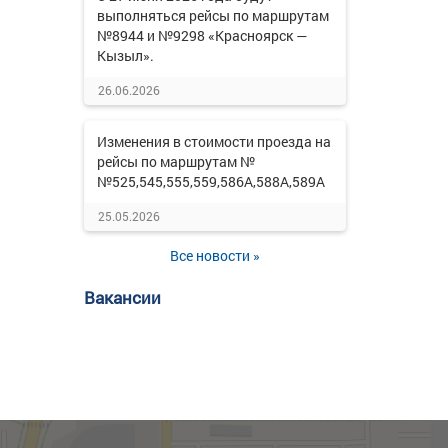
выполняться рейсы по маршрутам
№8944 и №9298 «Красноярск —
Кызыл».
26.06.2026
Изменения в стоимости проезда на
рейсы по маршрутам №
№525,545,555,559,586А,588А,589А
25.05.2026
Все новости »
Вакансии