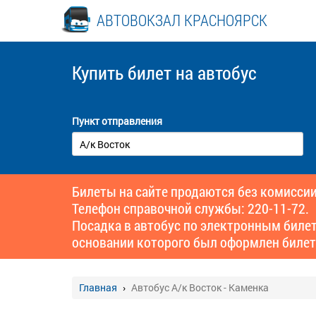
АВТОВОКЗАЛ КРАСНОЯРСК
Купить билет
на автобус
Пункт отправления
Билеты на сайте продаются без комиссии
Телефон справочной службы: 220-11-72.
Посадка в автобус по электронным биле
основании которого был оформлен билет
Главная
Автобус А/к Восток - Каменка