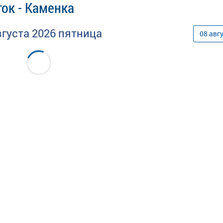
ток - Каменка
вгуста
2026
пятница
08
авг