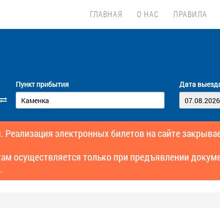
ГЛАВНАЯ
О НАС
ПРАВИЛА
Пункт прибытия
Дата выезд
. Реализация электронных билетов на сайте закрывае
там осуществляется только при предъявлении докуме
.