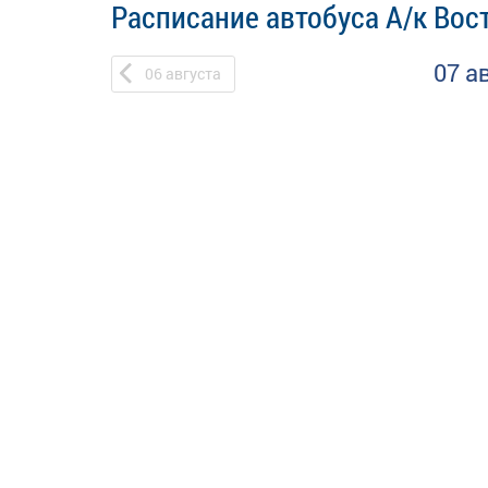
Расписание автобуса А/к Вос
07 а
06
августа