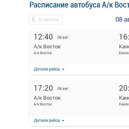
Расписание автобуса А/к Вост
08 а
07
августа
12:40
16
08 авг
А/к Восток
Кан
А/к Восток
Канск 
Детали рейса
17:20
20
08 авг
А/к Восток
Кан
А/к Восток
Канск 
Детали рейса