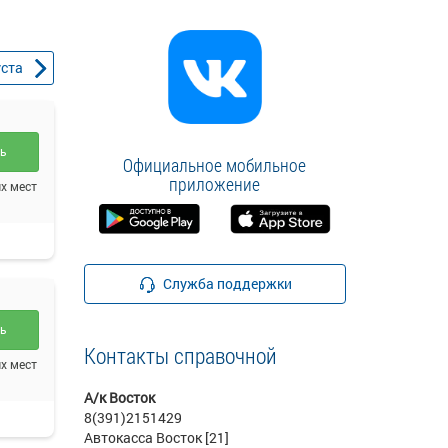
уста
ть
Официальное мобильное
приложение
х мест
Служба поддержки
ть
Контакты справочной
х мест
А/к Восток
8(391)2151429
Автокасса Восток [21]