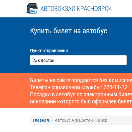
АВТОВОКЗАЛ КРАСНОЯРСК
Купить билет
на автобус
Пункт отправления
Билеты на сайте продаются без комиссии
Телефон справочной службы: 220-11-72.
Посадка в автобус по электронным биле
основании которого был оформлен билет
Главная
Автобус А/к Восток - Канск