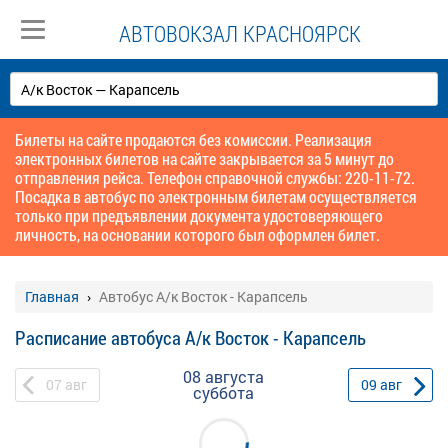
АВТОВОКЗАЛ КРАСНОЯРСК
Билеты на сайте продаются без комиссии. Реализация
электронных билетов на сайте закрывается за 5 минут до
отправления рейса. Телефон справочной службы: 220-11-72.
Посадка в автобус по электронным билетам осуществляется
только при предъявлении документа удостоверяющего
личность, на основании которого был оформлен билет.
Главная
Автобус А/к Восток - Карапсель
Расписание автобуса А/к Восток - Карапсель
08 августа
07
авг
09
авг
суббота