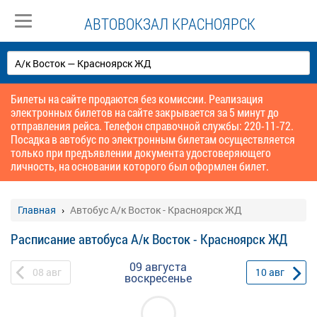
АВТОВОКЗАЛ КРАСНОЯРСК
Билеты на сайте продаются без комиссии. Реализация
электронных билетов на сайте закрывается за 5 минут до
отправления рейса. Телефон справочной службы: 220-11-72.
Посадка в автобус по электронным билетам осуществляется
только при предъявлении документа удостоверяющего
личность, на основании которого был оформлен билет.
Главная
Автобус А/к Восток - Красноярск ЖД
Расписание автобуса А/к Восток - Красноярск ЖД
09 августа
08
авг
10
авг
воскресенье