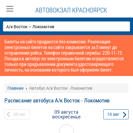
АВТОВОКЗАЛ КРАСНОЯРСК
Билеты на сайте продаются без комиссии. Реализация
электронных билетов на сайте закрывается за 5 минут до
отправления рейса. Телефон справочной службы: 220-11-72.
Посадка в автобус по электронным билетам осуществляется
только при предъявлении документа удостоверяющего
личность, на основании которого был оформлен билет.
Главная
Автобус А/к Восток - Локомотив
Расписание автобуса А/к Восток - Локомотив
09 августа
08
авг
10
авг
воскресенье