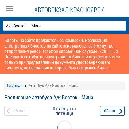
АВТОВОКЗАЛ КРАСНОЯРСК
Билеты на сайте продаются без комиссии. Реализация
электронных билетов на сайте закрывается за 5 минут до
отправления рейса. Телефон справочной службы: 220-11-72.
Посадка в автобус по электронным билетам осуществляется
только при предъявлении документа удостоверяющего
личность, на основании которого был оформлен билет.
Главная
Автобус А/к Восток - Мина
Расписание автобуса А/к Восток - Мина
07 августа
06
авг
08
авг
пятница