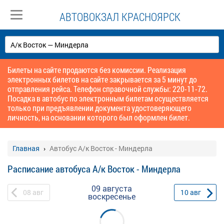
АВТОВОКЗАЛ КРАСНОЯРСК
Билеты на сайте продаются без комиссии. Реализация
электронных билетов на сайте закрывается за 5 минут до
отправления рейса. Телефон справочной службы: 220-11-72.
Посадка в автобус по электронным билетам осуществляется
только при предъявлении документа удостоверяющего
личность, на основании которого был оформлен билет.
Главная
Автобус А/к Восток - Миндерла
Расписание автобуса А/к Восток - Миндерла
09 августа
08
авг
10
авг
воскресенье