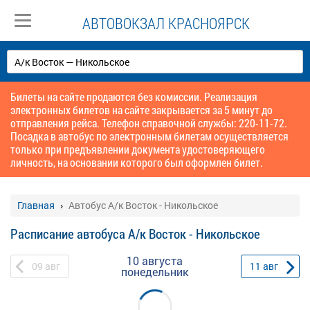
АВТОВОКЗАЛ КРАСНОЯРСК
Билеты на сайте продаются без комиссии. Реализация
электронных билетов на сайте закрывается за 5 минут до
отправления рейса. Телефон справочной службы: 220-11-72.
Посадка в автобус по электронным билетам осуществляется
только при предъявлении документа удостоверяющего
личность, на основании которого был оформлен билет.
Главная
Автобус А/к Восток - Никольское
Расписание автобуса А/к Восток - Никольское
10 августа
09
авг
11
авг
понедельник