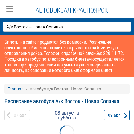
АВТОВОКЗАЛ КРАСНОЯРСК
Билеты на сайте продаются без комиссии. Реализация
электронных билетов на сайте закрывается за 5 минут до
отправления рейса. Телефон справочной службы: 220-11-72.
Посадка в автобус по электронным билетам осуществляется
только при предъявлении документа удостоверяющего
личность, на основании которого был оформлен билет.
Главная
Автобус А/к Восток - Новая Солянка
Расписание автобуса А/к Восток - Новая Солянка
08 августа
07
авг
09
авг
суббота