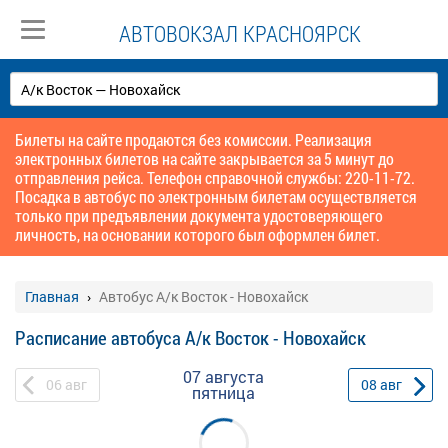
АВТОВОКЗАЛ КРАСНОЯРСК
Билеты на сайте продаются без комиссии. Реализация
электронных билетов на сайте закрывается за 5 минут до
отправления рейса. Телефон справочной службы: 220-11-72.
Посадка в автобус по электронным билетам осуществляется
только при предъявлении документа удостоверяющего
личность, на основании которого был оформлен билет.
Главная
Автобус А/к Восток - Новохайск
Расписание автобуса А/к Восток - Новохайск
07 августа
06
авг
08
авг
пятница