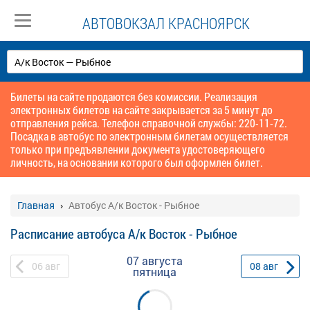
АВТОВОКЗАЛ КРАСНОЯРСК
Билеты на сайте продаются без комиссии. Реализация
электронных билетов на сайте закрывается за 5 минут до
отправления рейса. Телефон справочной службы: 220-11-72.
Посадка в автобус по электронным билетам осуществляется
только при предъявлении документа удостоверяющего
личность, на основании которого был оформлен билет.
Главная
Автобус А/к Восток - Рыбное
Расписание автобуса А/к Восток - Рыбное
07 августа
06
авг
08
авг
пятница