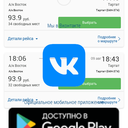
А/к Восток
Тартат
А/к Восток
Тартат (04Н-374)
93.9
руб.
Выбрать
34 свободных мест
Мы в Вконтакте
Подробнее
Детали рейса
о маршруте
18:06
18:43
09 авг
А/к Восток
Тартат
А/к Восток
Тартат (04Н-374)
93.9
руб.
Выбрать
32 свободных мест
Подробнее
Детали рейса
Официальное мобильное приложение
о маршруте