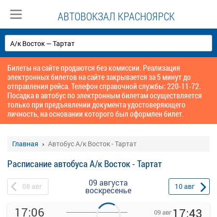
АВТОВОКЗАЛ КРАСНОЯРСК
Билеты на сайте продаются без комиссии. Реализация
электронных билетов на сайте закрывается за 5 минут до
отправления рейса. Телефон справочной службы: 220-11-72.
Посадка в автобус по электронным билетам осуществляется
только при предъявлении документа удостоверяющего
личность, на основании которого был оформлен билет.
Главная
Автобус А/к Восток - Тартат
Расписание автобуса А/к Восток - Тартат
09 августа
08
авг
10
авг
воскресенье
17:06
17:43
09 авг