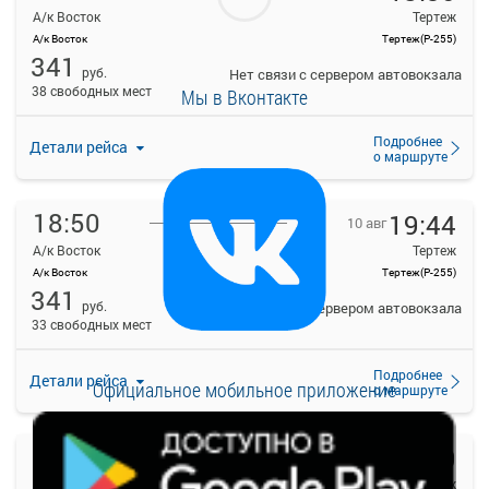
А/к Восток
Тертеж
А/к Восток
Тертеж(Р-255)
341
руб.
Нет связи с сервером автовокзала
38 свободных мест
Мы в Вконтакте
Подробнее
Детали рейса
о маршруте
18:50
19:44
10 авг
А/к Восток
Тертеж
А/к Восток
Тертеж(Р-255)
341
руб.
Нет связи с сервером автовокзала
33 свободных мест
Подробнее
Детали рейса
Официальное мобильное приложение
о маршруте
19:20
20:09
10 авг
А/к Восток
Тертеж