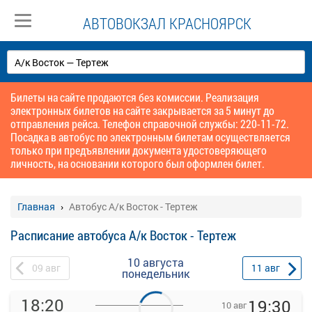
АВТОВОКЗАЛ КРАСНОЯРСК
Билеты на сайте продаются без комиссии. Реализация
электронных билетов на сайте закрывается за 5 минут до
отправления рейса. Телефон справочной службы: 220-11-72.
Посадка в автобус по электронным билетам осуществляется
только при предъявлении документа удостоверяющего
личность, на основании которого был оформлен билет.
Главная
Автобус А/к Восток - Тертеж
Расписание автобуса А/к Восток - Тертеж
10 августа
09
авг
11
авг
понедельник
18:20
19:30
10 авг