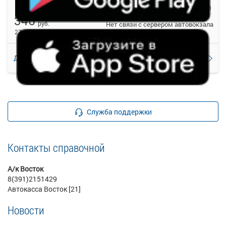
А/к Восток
Тертеж (Р-255)
346
руб.
Нет связи с сервером автовокзала
27 свободных мест
Подробнее
Детали рейса
о маршруте
Служба поддержки
Контакты справочной
А/к Восток
8(391)2151429
Автокасса Восток [21]
Новости