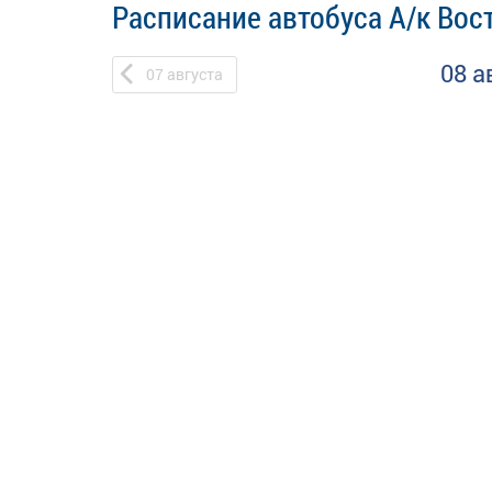
Расписание автобуса А/к Вост
08 а
07
августа