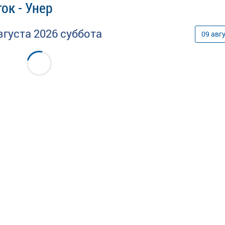
ок - Унер
вгуста
2026
суббота
09
авг