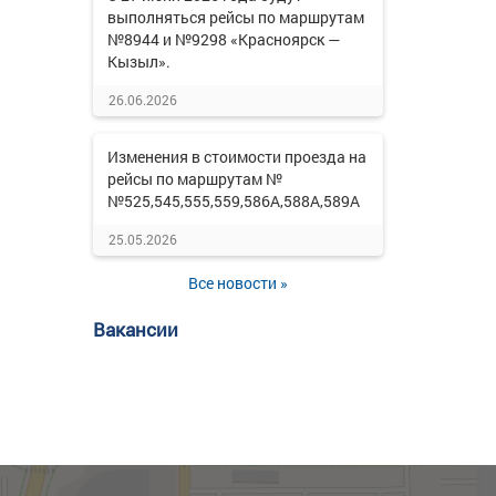
выполняться рейсы по маршрутам
№8944 и №9298 «Красноярск —
Кызыл».
26.06.2026
Изменения в стоимости проезда на
рейсы по маршрутам №
№525,545,555,559,586А,588А,589А
25.05.2026
Все новости »
Вакансии