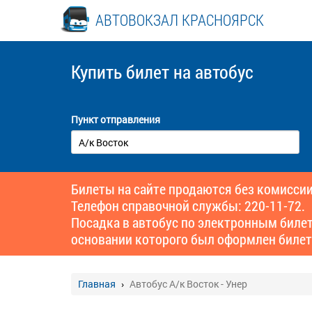
АВТОВОКЗАЛ КРАСНОЯРСК
Купить билет
на автобус
Пункт отправления
Билеты на сайте продаются без комиссии
Телефон справочной службы: 220-11-72.
Посадка в автобус по электронным биле
основании которого был оформлен билет
Главная
Автобус А/к Восток - Унер