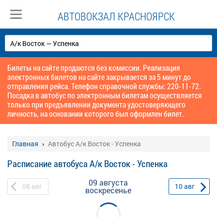
АВТОВОКЗАЛ КРАСНОЯРСК
Билеты на сайте продаются без комиссии. Реализация
электронных билетов на сайте закрывается за 5 минут до
отправления рейса. Телефон справочной службы: 220-11-72.
Посадка в автобус по электронным билетам осуществляется
только при предъявлении документа удостоверяющего
личность, на основании которого был оформлен билет.
Главная
Автобус А/к Восток - Успенка
Расписание автобуса А/к Восток - Успенка
09 августа
08
авг
10
авг
воскресенье