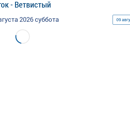
ток - Ветвистый
вгуста
2026
суббота
09
авг