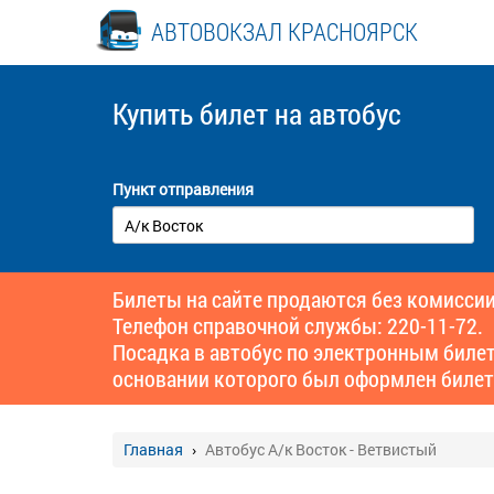
АВТОВОКЗАЛ КРАСНОЯРСК
Купить билет
на автобус
Пункт отправления
Билеты на сайте продаются без комиссии
Телефон справочной службы: 220-11-72.
Посадка в автобус по электронным биле
основании которого был оформлен билет
Главная
Автобус А/к Восток - Ветвистый