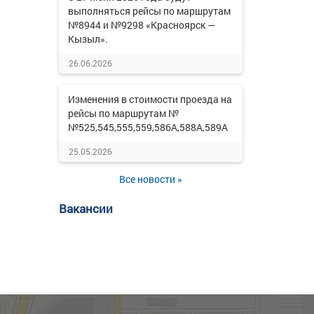
выполняться рейсы по маршрутам
№8944 и №9298 «Красноярск —
Кызыл».
26.06.2026
Изменения в стоимости проезда на
рейсы по маршрутам №
№525,545,555,559,586А,588А,589А
25.05.2026
Все новости »
Вакансии