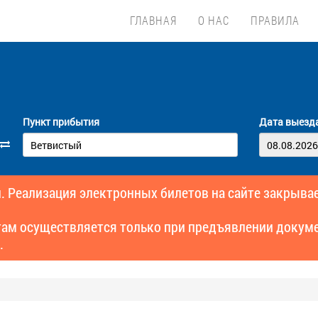
ГЛАВНАЯ
О НАС
ПРАВИЛА
Пункт прибытия
Дата выезд
. Реализация электронных билетов на сайте закрывае
там осуществляется только при предъявлении докуме
.