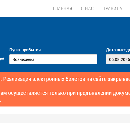
ГЛАВНАЯ
О НАС
ПРАВИЛА
Пункт прибытия
Дата выезд
. Реализация электронных билетов на сайте закрывае
там осуществляется только при предъявлении докуме
.