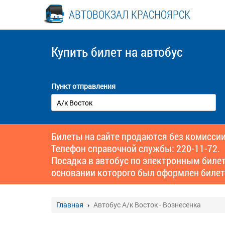
АВТОВОКЗАЛ КРАСНОЯРСК
Купить билет
на автобус
Пункт отправления
Билеты на сайте продаются без комиссии
Телефон справочной службы: 220-11-72.
Посадка в автобус по электронным биле
основании которого был оформлен билет
Главная
Автобус А/к Восток - Вознесенка