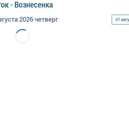
ок - Вознесенка
вгуста
2026
четверг
07
авг