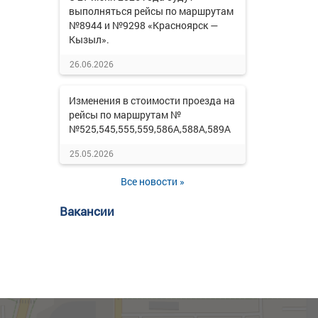
выполняться рейсы по маршрутам
№8944 и №9298 «Красноярск —
Кызыл».
26.06.2026
Изменения в стоимости проезда на
рейсы по маршрутам №
№525,545,555,559,586А,588А,589А
25.05.2026
Все новости »
Вакансии