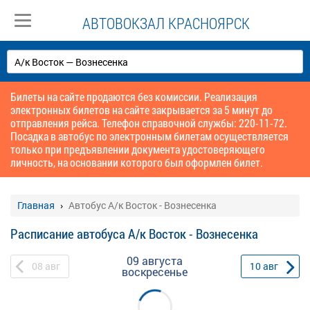
АВТОВОКЗАЛ КРАСНОЯРСК
Билеты на сайте продаются без комиссии. Реализация
электронных билетов на сайте закрывается за 5 минут до
отправления рейса. Телефон справочной службы: 220-11-72.
Посадка в автобус по электронным билетам осуществляется
только при предъявлении документа удостоверяющего
личность, на основании которого был оформлен билет.
Главная
Автобус А/к Восток - Вознесенка
Расписание автобуса А/к Восток - Вознесенка
09 августа
08
авг
10
авг
воскресенье