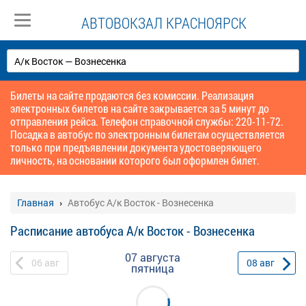
АВТОВОКЗАЛ КРАСНОЯРСК
Билеты на сайте продаются без комиссии. Реализация
электронных билетов на сайте закрывается за 5 минут до
отправления рейса. Телефон справочной службы: 220-11-72.
Посадка в автобус по электронным билетам осуществляется
только при предъявлении документа удостоверяющего
личность, на основании которого был оформлен билет.
Главная
Автобус А/к Восток - Вознесенка
Расписание автобуса А/к Восток - Вознесенка
07 августа
06
авг
08
авг
пятница