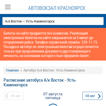
АВТОВОКЗАЛ КРАСНОЯРСК
Билеты на сайте продаются без комиссии. Реализация
электронных билетов на сайте закрывается за 5 минут до
отправления рейса. Телефон справочной службы: 220-11-72.
Посадка в автобус по электронным билетам осуществляется
только при предъявлении документа удостоверяющего
личность, на основании которого был оформлен билет.
Главная
Автобус А/к Восток - Усть-Каменогорск
Расписание автобуса А/к Восток - Усть-
Каменогорск
07 августа
06
авг
08
авг
пятница