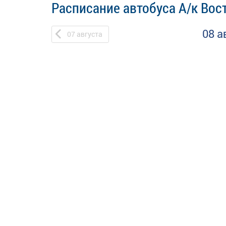
Расписание автобуса А/к Вост
08 а
07
августа