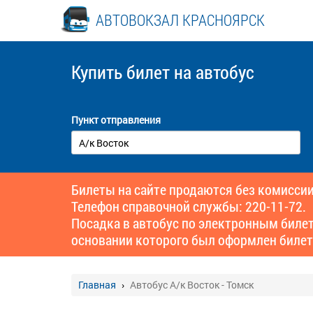
АВТОВОКЗАЛ КРАСНОЯРСК
Купить билет
на автобус
Пункт отправления
Билеты на сайте продаются без комиссии
Телефон справочной службы: 220-11-72.
Посадка в автобус по электронным биле
основании которого был оформлен билет
Главная
Автобус А/к Восток - Томск