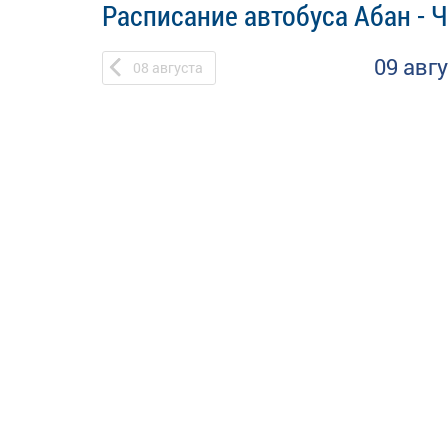
Расписание автобуса Абан - 
09 авг
08
августа