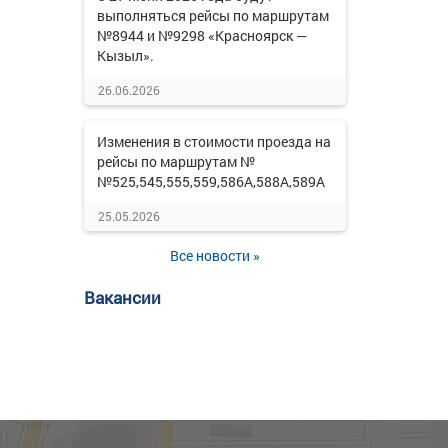
выполняться рейсы по маршрутам
№8944 и №9298 «Красноярск —
Кызыл».
26.06.2026
Изменения в стоимости проезда на
рейсы по маршрутам №
№525,545,555,559,586А,588А,589А
25.05.2026
Все новости »
Вакансии