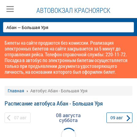
АВТОВОКЗАЛ КРАСНОЯРСК
Билеты на сайте продаются без комиссии. Реализация
электронных билетов на сайте закрывается за 5 минут до
отправления рейса. Телефон справочной службы: 220-11-72.
Посадка в автобус по электронным билетам осуществляется
только при предъявлении документа удостоверяющего
личность, на основании которого был оформлен билет.
Главная
Автобус Абан - Большая Уря
Расписание автобуса Абан - Большая Уря
08 августа
07
авг
09
авг
суббота