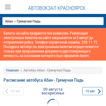
АВТОВОКЗАЛ КРАСНОЯРСК
Билеты на сайте продаются без комиссии. Реализация
электронных билетов на сайте закрывается за 5 минут до
отправления рейса. Телефон справочной службы: 220-11-72.
Посадка в автобус по электронным билетам осуществляется
только при предъявлении документа удостоверяющего
личность, на основании которого был оформлен билет.
Главная
Автобус Абан - Гремучая Падь
Расписание автобуса Абан - Гремучая Падь
09 августа
08
авг
10
авг
воскресенье