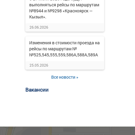
выполняться рейсы по маршрутам
№8944 и №9298 «Красноярск —
Кызыл».
26.06.2026
Изменения в стоимости проезда на
рейсы по маршрутам №
№525,545,555,559,586А,588А,589А
25.05.2026
Все новости »
Вакансии