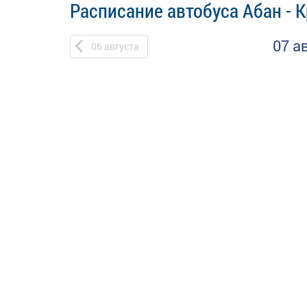
Расписание автобуса Абан - 
07 а
06
августа