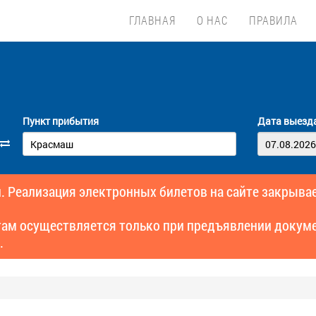
ГЛАВНАЯ
О НАС
ПРАВИЛА
Пункт прибытия
Дата выезд
. Реализация электронных билетов на сайте закрывае
там осуществляется только при предъявлении докуме
.