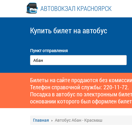
АВТОВОКЗАЛ КРАСНОЯРСК
Купить билет
на автобус
Пункт отправления
Билеты на сайте продаются без комиссии
Телефон справочной службы: 220-11-72.
Посадка в автобус по электронным биле
основании которого был оформлен билет
Главная
Автобус Абан - Красмаш