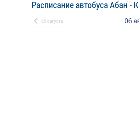
Расписание автобуса Абан - 
06 а
05
августа