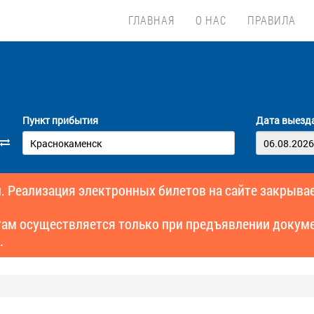
ГЛАВНАЯ
О НАС
ПРАВИЛА
Пункт прибытия
Дата выезд
. Реализация электронных билетов на сайте закрывае
там осуществляется только при предъявлении докуме
.