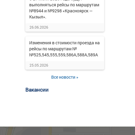
выполняться рейсы по маршрутам
№8944 и №9298 «Красноярск —
Кызыл».
26.06.2026
Изменения в стоимости проезда на
рейсы по маршрутам №
№525,545,555,559,586А,588А,589А
25.05.2026
Все новости »
Вакансии