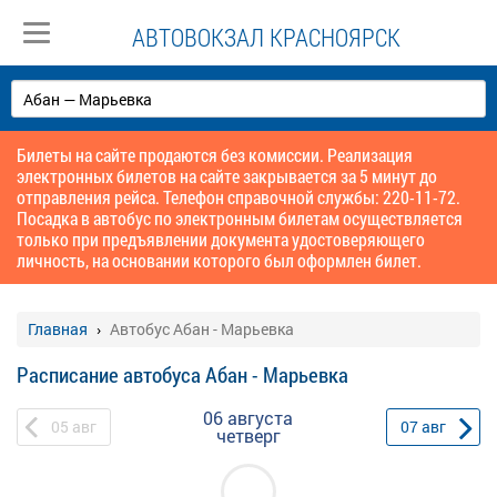
АВТОВОКЗАЛ КРАСНОЯРСК
Билеты на сайте продаются без комиссии. Реализация
электронных билетов на сайте закрывается за 5 минут до
отправления рейса. Телефон справочной службы: 220-11-72.
Посадка в автобус по электронным билетам осуществляется
только при предъявлении документа удостоверяющего
личность, на основании которого был оформлен билет.
Главная
Автобус Абан - Марьевка
Расписание автобуса Абан - Марьевка
06 августа
05
авг
07
авг
четверг