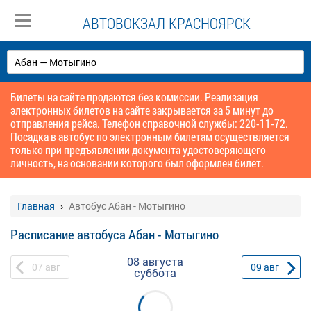
АВТОВОКЗАЛ КРАСНОЯРСК
Билеты на сайте продаются без комиссии. Реализация
электронных билетов на сайте закрывается за 5 минут до
отправления рейса. Телефон справочной службы: 220-11-72.
Посадка в автобус по электронным билетам осуществляется
только при предъявлении документа удостоверяющего
личность, на основании которого был оформлен билет.
Главная
Автобус Абан - Мотыгино
Расписание автобуса Абан - Мотыгино
08 августа
07
авг
09
авг
суббота