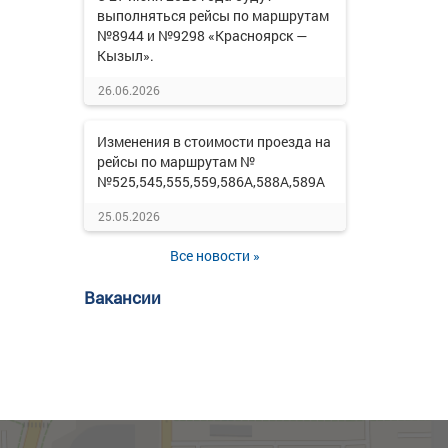
выполняться рейсы по маршрутам
№8944 и №9298 «Красноярск —
Кызыл».
26.06.2026
Изменения в стоимости проезда на
рейсы по маршрутам №
№525,545,555,559,586А,588А,589А
25.05.2026
Все новости »
Вакансии