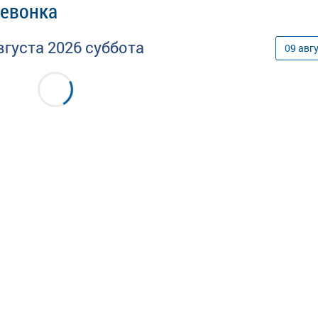
Невонка
вгуста
2026
суббота
09
авг