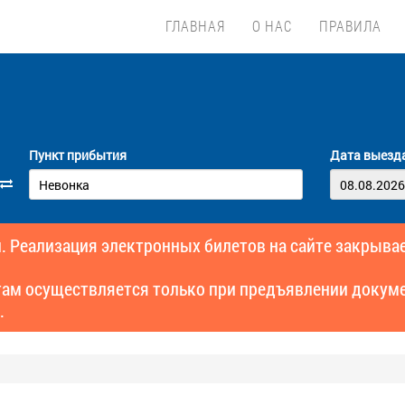
ГЛАВНАЯ
О НАС
ПРАВИЛА
Пункт прибытия
Дата выезд
. Реализация электронных билетов на сайте закрывае
там осуществляется только при предъявлении докуме
.