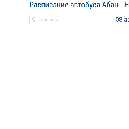
Расписание автобуса Абан - 
08 а
07
августа