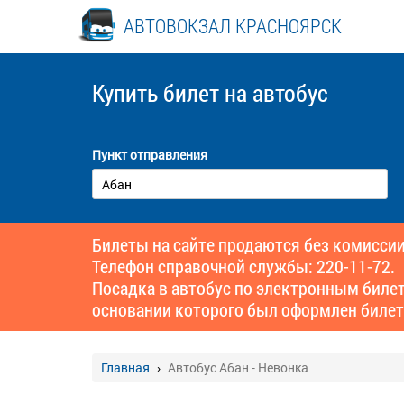
АВТОВОКЗАЛ КРАСНОЯРСК
Купить билет
на автобус
Пункт отправления
Билеты на сайте продаются без комиссии
Телефон справочной службы: 220-11-72.
Посадка в автобус по электронным биле
основании которого был оформлен билет
Главная
Автобус Абан - Невонка