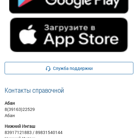
Служба поддержки
Контакты справочной
Абан
8(39163)22529
Абан
Нижний Ингаш
83917121883 / 89831540144