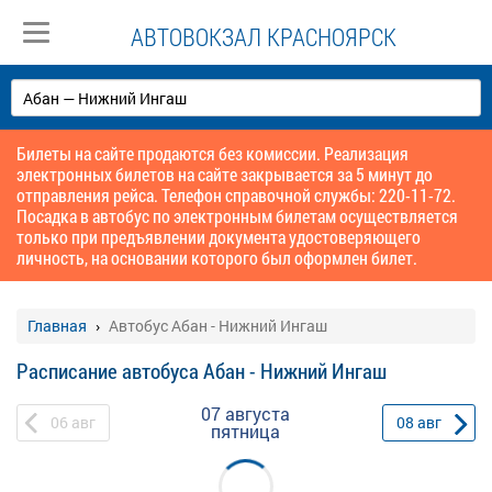
АВТОВОКЗАЛ КРАСНОЯРСК
Билеты на сайте продаются без комиссии. Реализация
электронных билетов на сайте закрывается за 5 минут до
отправления рейса. Телефон справочной службы: 220-11-72.
Посадка в автобус по электронным билетам осуществляется
только при предъявлении документа удостоверяющего
личность, на основании которого был оформлен билет.
Главная
Автобус Абан - Нижний Ингаш
Расписание автобуса Абан - Нижний Ингаш
07 августа
06
авг
08
авг
пятница