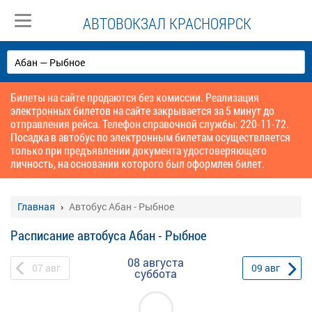
АВТОВОКЗАЛ КРАСНОЯРСК
Билеты на сайте продаются без комиссии. Реализация
электронных билетов на сайте закрывается за 5 минут до
отправления рейса. Телефон справочной службы: 220-11-72.
Посадка в автобус по электронным билетам осуществляется
только при предъявлении документа удостоверяющего
личность, на основании которого был оформлен билет.
Главная
Автобус Абан - Рыбное
Расписание автобуса Абан - Рыбное
08 августа
07
авг
09
авг
суббота