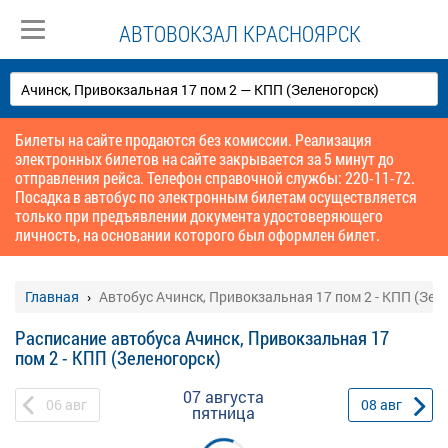
АВТОВОКЗАЛ КРАСНОЯРСК
Билеты на сайте продаются без комиссии. Реализация
электронных билетов на сайте закрывается за 5 минут до
отправления рейса. Телефон справочной службы: 220-11-72.
Посадка в автобус по электронным билетам осуществляется
только при предъявлении документа удостоверяющего
личность, на основании которого был оформлен билет.
Главная
Автобус Ачинск, Привокзальная 17 пом 2 - КПП (Зел
Расписание автобуса Ачинск, Привокзальная 17
пом 2 - КПП (Зеленогорск)
07 августа
06
авг
08
авг
пятница