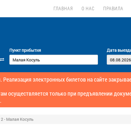
ГЛАВНАЯ
О НАС
ПРАВИЛА
Пункт прибытия
Дата выезд
. Реализация электронных билетов на сайте закрывае
там осуществляется только при предъявлении докуме
.
 2 - Малая Косуль