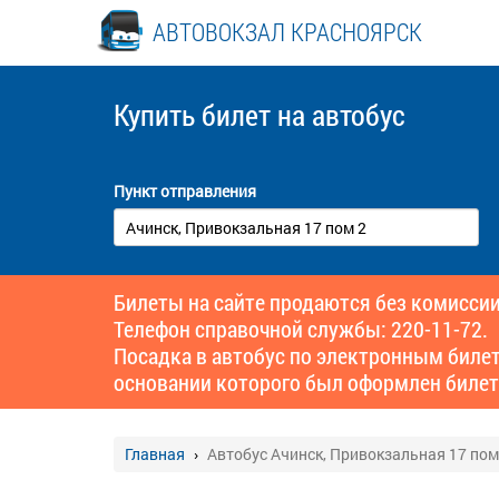
АВТОВОКЗАЛ КРАСНОЯРСК
Купить билет
на автобус
Пункт отправления
Билеты на сайте продаются без комиссии
Телефон справочной службы: 220-11-72.
Посадка в автобус по электронным биле
основании которого был оформлен билет
Главная
Автобус Ачинск, Привокзальная 17 пом