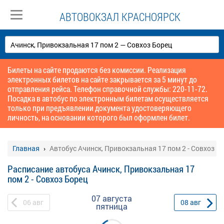
АВТОВОКЗАЛ КРАСНОЯРСК
Билеты на сайте продаются без комиссии. Реализация
электронных билетов на сайте закрывается за 5 минут до
отправления рейса. Телефон справочной службы: 220-11-72.
Посадка в автобус по электронным билетам осуществляется
только при предъявлении документа удостоверяющего
личность, на основании которого был оформлен билет.
Главная
Автобус Ачинск, Привокзальная 17 пом 2 - Совхоз Б
Расписание автобуса Ачинск, Привокзальная 17
пом 2 - Совхоз Борец
07 августа
06
авг
08
авг
пятница