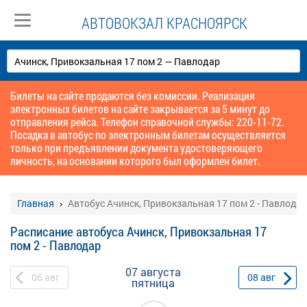
АВТОВОКЗАЛ КРАСНОЯРСК
Билеты на сайте продаются без комиссии. Реализация
электронных билетов на сайте закрывается за 5 минут до
отправления рейса. Телефон справочной службы: 220-11-72.
Посадка в автобус по электронным билетам осуществляется
только при предъявлении документа удостоверяющего
личность, на основании которого был оформлен билет.
Главная
Автобус Ачинск, Привокзальная 17 пом 2 - Павлода
Расписание автобуса Ачинск, Привокзальная 17
пом 2 - Павлодар
07 августа
06
авг
08
авг
пятница