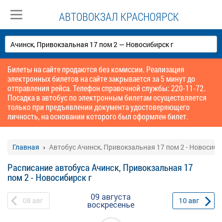
АВТОВОКЗАЛ КРАСНОЯРСК
Билеты на сайте продаются без комиссии. Реализация
электронных билетов на сайте закрывается за 5 минут до
отправления рейса. Телефон справочной службы: 220-11-72.
Посадка в автобус по электронным билетам осуществляется
только при предъявлении документа удостоверяющего
личность, на основании которого был оформлен билет.
Главная
Автобус Ачинск, Привокзальная 17 пом 2 - Новосиби
Расписание автобуса Ачинск, Привокзальная 17
пом 2 - Новосибирск г
09 августа
08
авг
10
авг
воскресенье