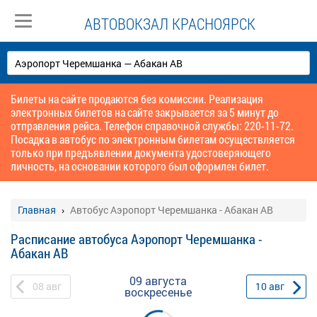
АВТОВОКЗАЛ КРАСНОЯРСК
Билеты на сайте продаются без комиссии. Реализация
электронных билетов на сайте закрывается за 5 минут до
отправления рейса. Телефон справочной службы: 220-11-72.
Посадка в автобус по электронным билетам осуществляется
только при предъявлении документа удостоверяющего
личность, на основании которого был оформлен билет.
Главная
Автобус Аэропорт Черемшанка - Абакан АВ
Расписание автобуса Аэропорт Черемшанка -
Абакан АВ
09 августа
08
авг
10
авг
воскресенье