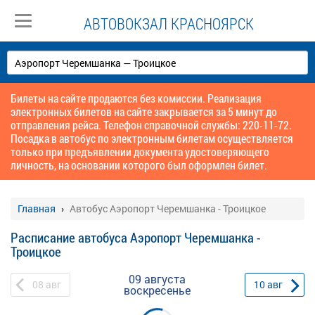
АВТОВОКЗАЛ КРАСНОЯРСК
Билеты на сайте продаются без комиссии. Реализация
электронных билетов на сайте закрывается за 5 минут до
отправления рейса. Телефон справочной службы: 220-11-72.
Посадка в автобус по электронным билетам осуществляется
только при предъявлении документа удостоверяющего
личность, на основании которого был оформлен билет.
Главная
Автобус Аэропорт Черемшанка - Троицкое
Расписание автобуса Аэропорт Черемшанка -
Троицкое
09 августа
08
авг
10
авг
воскресенье