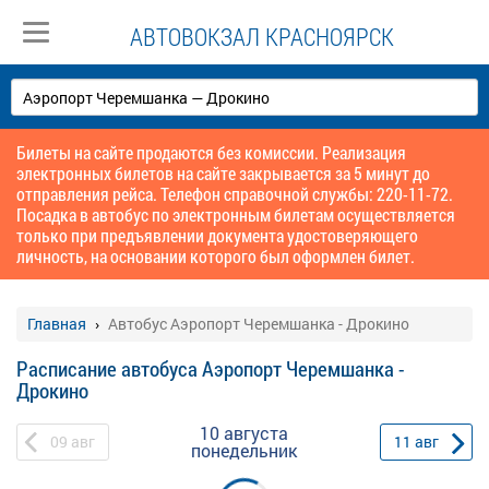
АВТОВОКЗАЛ КРАСНОЯРСК
Билеты на сайте продаются без комиссии. Реализация
электронных билетов на сайте закрывается за 5 минут до
отправления рейса. Телефон справочной службы: 220-11-72.
Посадка в автобус по электронным билетам осуществляется
только при предъявлении документа удостоверяющего
личность, на основании которого был оформлен билет.
Главная
Автобус Аэропорт Черемшанка - Дрокино
Расписание автобуса Аэропорт Черемшанка -
Дрокино
10 августа
09
авг
11
авг
понедельник