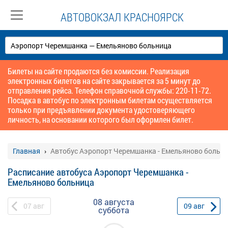
АВТОВОКЗАЛ КРАСНОЯРСК
Билеты на сайте продаются без комиссии. Реализация
электронных билетов на сайте закрывается за 5 минут до
отправления рейса. Телефон справочной службы: 220-11-72.
Посадка в автобус по электронным билетам осуществляется
только при предъявлении документа удостоверяющего
личность, на основании которого был оформлен билет.
Главная
Автобус Аэропорт Черемшанка - Емельяново больн
Расписание автобуса Аэропорт Черемшанка -
Емельяново больница
08 августа
07
авг
09
авг
суббота