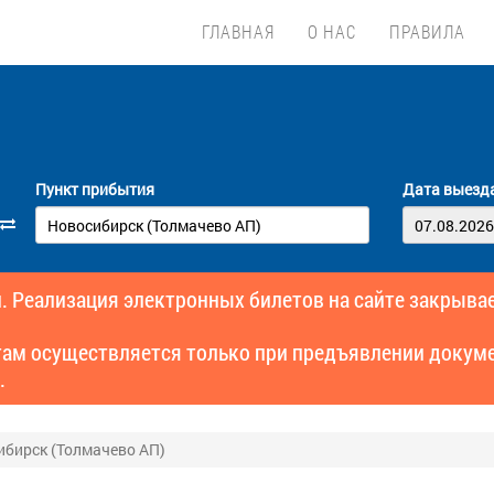
ГЛАВНАЯ
О НАС
ПРАВИЛА
Пункт прибытия
Дата выезд
. Реализация электронных билетов на сайте закрывае
там осуществляется только при предъявлении докуме
.
ибирск (Толмачево АП)