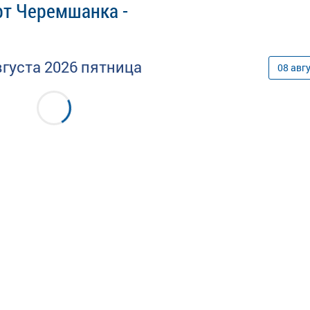
рт Черемшанка -
вгуста
2026
пятница
08
авг