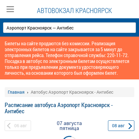
АВТОВОКЗАЛ КРАСНОЯРСК
Билеты на сайте продаются без комиссии. Реализация
электронных билетов на сайте закрывается за 5 минут до
отправления рейса. Телефон справочной службы: 220-11-72.
Посадка в автобус по электронным билетам осуществляется
только при предъявлении документа удостоверяющего
личность, на основании которого был оформлен билет.
Главная
Автобус Аэропорт Красноярск - Антибес
Расписание автобуса Аэропорт Красноярск -
Антибес
07 августа
06
авг
08
авг
пятница