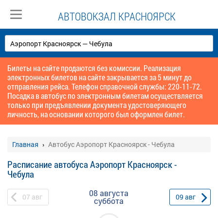
АВТОВОКЗАЛ КРАСНОЯРСК
Билеты на сайте продаются без комиссии. Реализация
электронных билетов на сайте закрывается за 5 минут до
отправления рейса. Телефон справочной службы: 220-11-72.
Посадка в автобус по электронным билетам осуществляется
только при предъявлении документа удостоверяющего
личность, на основании которого был оформлен билет.
Главная
Автобус Аэропорт Красноярск - Чебула
Расписание автобуса Аэропорт Красноярск -
Чебула
08 августа
07
авг
09
авг
суббота