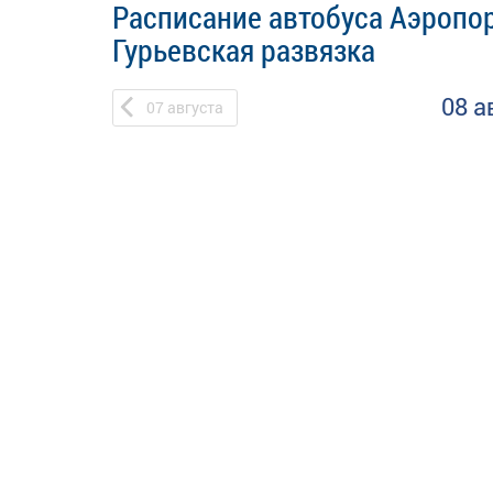
Расписание автобуса Аэропор
Гурьевская развязка
08 а
07
августа