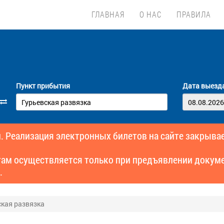
ГЛАВНАЯ
О НАС
ПРАВИЛА
Пункт прибытия
Дата выезд
. Реализация электронных билетов на сайте закрывае
там осуществляется только при предъявлении докуме
.
ская развязка