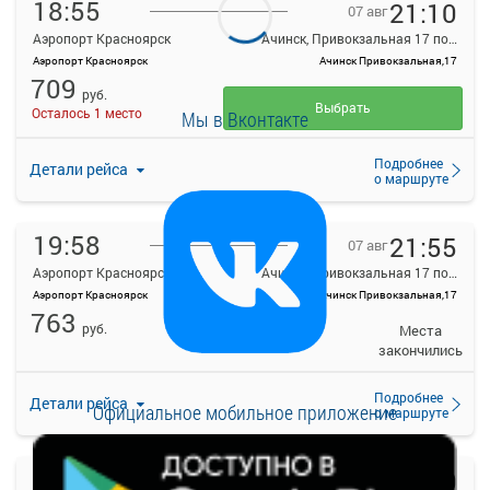
18:55
21:10
07 авг
Аэропорт Красноярск
Ачинск, Привокзальная 17 пом 2
Аэропорт Красноярск
Ачинск Привокзальная,17
709
руб.
Выбрать
Осталось 1 место
Мы в Вконтакте
Подробнее
Детали рейса
о маршруте
19:58
21:55
07 авг
Аэропорт Красноярск
Ачинск, Привокзальная 17 пом 2
Аэропорт Красноярск
Ачинск Привокзальная,17
763
руб.
Места
закончились
Подробнее
Детали рейса
Официальное мобильное приложение
о маршруте
20:37
22:40
07 авг