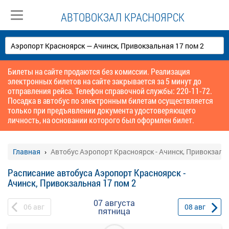
АВТОВОКЗАЛ КРАСНОЯРСК
Билеты на сайте продаются без комиссии. Реализация
электронных билетов на сайте закрывается за 5 минут до
отправления рейса. Телефон справочной службы: 220-11-72.
Посадка в автобус по электронным билетам осуществляется
только при предъявлении документа удостоверяющего
личность, на основании которого был оформлен билет.
Главная
Автобус Аэропорт Красноярск - Ачинск, Привокзаль
Расписание автобуса Аэропорт Красноярск -
Ачинск, Привокзальная 17 пом 2
07 августа
06
авг
08
авг
пятница