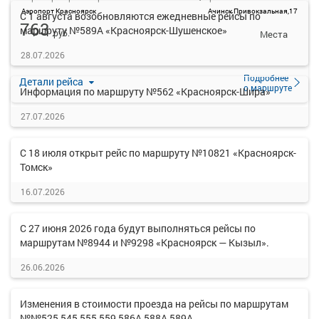
Аэропорт Красноярск
Ачинск Привокзальная,17
С 1 августа возобновляются ежедневные рейсы по
763
маршруту №589А «Красноярск-Шушенское»
руб.
Места
закончились
28.07.2026
Подробнее
Детали рейса
о маршруте
Информация по маршруту №562 «Красноярск-Шира»
27.07.2026
С 18 июля открыт рейс по маршруту №10821 «Красноярск-
Томск»
16.07.2026
С 27 июня 2026 года будут выполняться рейсы по
маршрутам №8944 и №9298 «Красноярск — Кызыл».
26.06.2026
Изменения в стоимости проезда на рейсы по маршрутам
№№525,545,555,559,586А,588А,589А