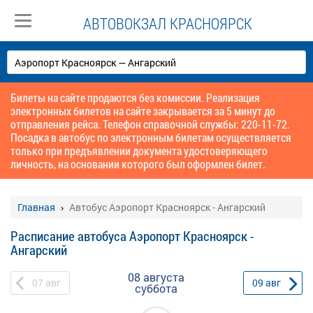
АВТОВОКЗАЛ КРАСНОЯРСК
Билеты на сайте продаются без комиссии. Реализация
электронных билетов на сайте закрывается за 5 минут до
отправления рейса. Телефон справочной службы: 220-11-72.
Посадка в автобус по электронным билетам осуществляется
только при предъявлении документа удостоверяющего
личность, на основании которого был оформлен билет.
Главная
Автобус Аэропорт Красноярск - Ангарский
Расписание автобуса Аэропорт Красноярск -
Ангарский
08 августа
07
авг
09
авг
суббота